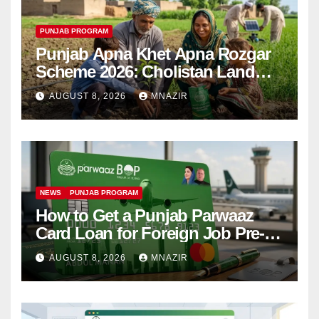
PUNJAB PROGRAM
Punjab Apna Khet Apna Rozgar
Scheme 2026: Cholistan Land
Distribution Begins
AUGUST 8, 2026
MNAZIR
NEWS
PUNJAB PROGRAM
How to Get a Punjab Parwaaz
Card Loan for Foreign Job Pre-
Departure Costs
AUGUST 8, 2026
MNAZIR