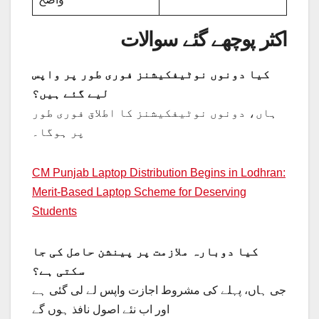
اکثر پوچھے گئے سوالات
کیا دونوں نوٹیفکیشنز فوری طور پر واپس
لیے گئے ہیں؟
ہاں، دونوں نوٹیفکیشنز کا اطلاق فوری طور
پر ہوگا۔
CM Punjab Laptop Distribution Begins in Lodhran:
Merit-Based Laptop Scheme for Deserving
Students
کیا دوبارہ ملازمت پر پینشن حاصل کی جا
سکتی ہے؟
جی ہاں، پہلے کی مشروط اجازت واپس لے لی گئی ہے
اور اب نئے اصول نافذ ہوں گے