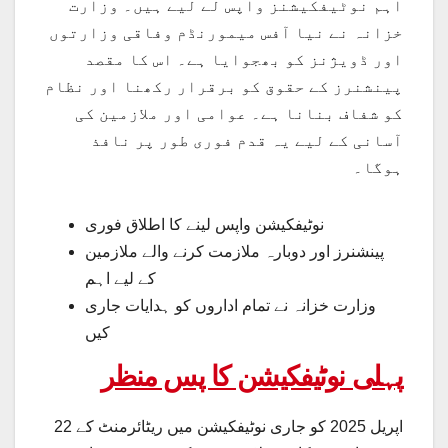
اہم نوٹیفکیشنز واپس لے لیے ہیں۔ وزارت
خزانہ نے نیا آفس میمورنڈم وفاقی وزارتوں
اور ڈویژنز کو بھجوایا ہے۔ اس کا مقصد
پینشنرز کے حقوق کو برقرار رکھنا اور نظام
کو شفاف بنانا ہے۔ عوامی اور ملازمین کی
آسانی کے لیے یہ قدم فوری طور پر نافذ
ہوگا۔
نوٹیفکیشن واپس لینے کا اطلاق فوری
پینشنرز اور دوبارہ ملازمت کرنے والے ملازمین
کے لیے اہم
وزارت خزانہ نے تمام اداروں کو ہدایات جاری
کیں
پہلی نوٹیفکیشن کا پس منظر
22 اپریل 2025 کو جاری نوٹیفکیشن میں ریٹائرمنٹ کے