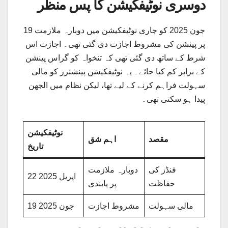
دوسری نوٹیفکیشن کا پس منظر
19 جون 2025 کو جاری نوٹیفکیشن میں دوبارہ ملازمت
پر پینشن کی مشروط اجازت دی گئی تھی۔ اجازت اس
شرط کے ساتھ دی گئی تھی کہ تنخواہ کو گراس پینشن
کے برابر کم کیا جائے۔ یہ نوٹیفکیشن پینشنرز کو مالی
سہولت فراہم کرنے کے لیے تھا، لیکن نظام میں الجھن
پیدا ہو سکتی تھی۔
نوٹیفکیشن
مقصد
اہم شق
تاریخ
فنڈز کی
دوبارہ ملازمت
22 اپریل 2025
حفاظت
پر پابندی
مالی سہولت
مشروط اجازت
19 جون 2025