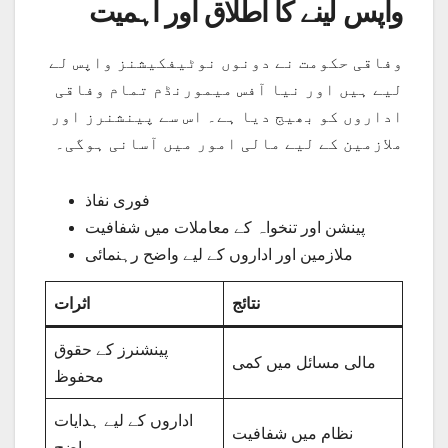
واپس لینے کا اطلاق اور اہمیت
وفاقی حکومت نے دونوں نوٹیفکیشنز واپس لے
لیے ہیں اور نیا آفس میمورنڈم تمام وفاقی
اداروں کو بھیج دیا ہے۔ اس سے پینشنرز اور
ملازمین کے لیے مالی امور میں آسانی ہوگی۔
فوری نفاذ
پینشن اور تنخواہ کے معاملات میں شفافیت
ملازمین اور اداروں کے لیے واضح رہنمائی
نتائج
اثرات
پینشنرز کے حقوق
مالی مسائل میں کمی
محفوظ
اداروں کے لیے ہدایات
نظام میں شفافیت
واضح