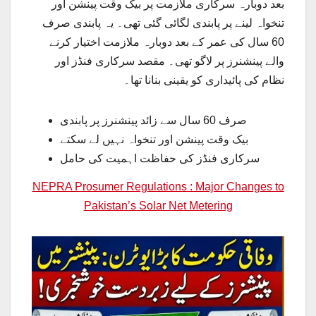
بعد دوبارہ سرکاری ملازمت پر بیک وقت پینشن اور
تنخواہ لینے پر پابندی لگائی گئی تھی۔ یہ پابندی صرف
60 سال کی عمر کے بعد دوبارہ ملازمت اختیار کرنے
والے پینشنرز پر لاگو تھی۔ مقصد سرکاری فنڈز اور
نظام کی پائیداری کو یقینی بنانا تھا۔
صرف 60 سال سے زائد پینشنرز پر پابندی
بیک وقت پینشن اور تنخواہ نہیں لے سکتے
سرکاری فنڈز کی حفاظت اہمیت کی حامل
NEPRA Prosumer Regulations : Major Changes to
Pakistan’s Solar Net Metering