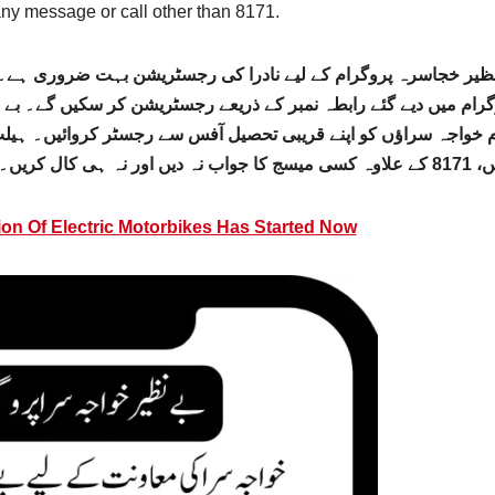
any message or call other than 8171.
نظیر خجاسرہ پروگرام کے لیے نادرا کی رجسٹریشن بہت ضروری ہے۔ ت
وگرام میں دیے گئے رابطہ نمبر کے ذریعے رجسٹریشن کر سکیں گے۔ بے ن
جواب نہ دیں اور نہ ہی کال کریں۔
ion Of Electric Motorbikes Has Started Now