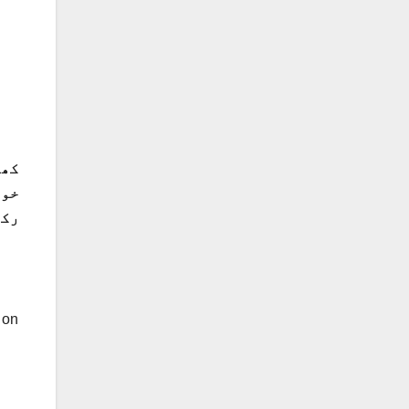
کھج
خوا
رکھ
 on