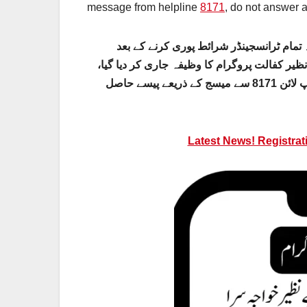
message from helpline
8171
, do not answer 
مام ٹرانسجینڈر شرائط پوری کرنے کے بعد
ظیر کفالت پروگرام کا وظیفہ جاری کر دیا گیا
تمام خواجہ سراؤں کو اپنے قریبی تحصیل آفس سے رجسٹر کروائیں۔ ہیلپ لائن 8171 سے میسج کے ذریعے پیسے حاصل
Latest News! Registrat