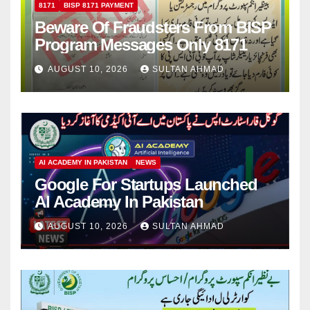
8171
BISP 8171 PAYMENT
Beware Of Fraudsters From BISP
Program Messages Only 8171
AUGUST 10, 2026
SULTAN AHMAD
AI ACADEMY IN PAKISTAN
NEWS
Google For Startups Launched
AI Academy In Pakistan
AUGUST 10, 2026
SULTAN AHMAD