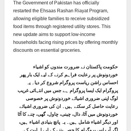
The Government of Pakistan has officially
restarted the Ehsaas Rashan Riayat Program,
allowing eligible families to receive subsidized
food items through registered utility stores. This
new update aims to support low-income
households facing rising prices by offering monthly
discounts on essential groceries.
حکومت پاکستان نے ضرورت مندوں کو اشیاء
خوردونوش پر رعایت فراہم کرنے کے لیے ایک بار پھر
احساس راشن ریاست پروگرام شروع کر دیا۔ یہ
پروگرام ایک ایسا پروگرام ہے جس میں انتہائی غریب
لوگ اپنی ضروری اشیائے خوردونوش پر خصوصی
رعایت حاصل کر سکتے ہیں۔ ان کی ضروری اشیائے
خوردونوش میں آٹا، دال، چینی، چاول، گھی، چنے کا آٹا
اور دیگر اشیاء شامل ہیں۔ یہ پانچ بنیادی اشیاء ہیں،
اگر آپ اس پروگرام کا حصہ بننے کے لیے اہلیت کے