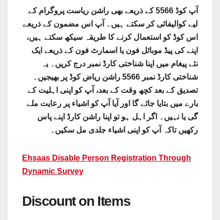
آپ کوڈ 5566 کے ذریعے بھی راشن ریاست پروگرام کے
لیے کوالیفائی کر سکتے ہیں۔ آپ اس مضمون کے ذریعے
اس کوڈ کو استعمال کرنے کا طریقہ سیکھ سکتے ہیں،
اپنے کی پیڈ موبائل فون یا اسمارٹ فون کے ذریعے ایک
نئے پیغام میں اپنا شناختی کارڈ نمبر درج کریں۔ یہ
شناختی کارڈ نمبر 5566 راشن ریاض کوڈ پر بھیجیں۔
تصدیق کے بعد کچھ وقت کے بعد، آپ کو اپنی اہلیت کے
بارے میں بتایا جائے گا اور آیا آپ کو اشیاء پر رعایت ملے
گی یا نہیں۔ اگر اہل ہو تو اپنا راشن کارڈ اپنے پاس
رکھیں تاکہ آپ کو اپنی اشیاء جلدی مل سکیں۔
Ehsaas Disable Person Registration Through
Dynamic Survey
Discount on Items