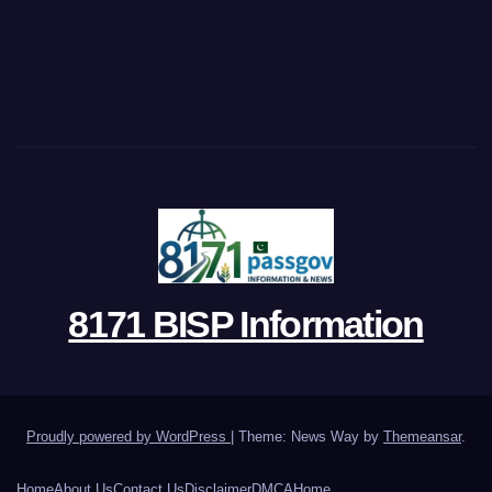
8171 BISP Information
Proudly powered by WordPress
|
Theme: News Way by
Themeansar
.
Home
About Us
Contact Us
Disclaimer
DMCA
Home