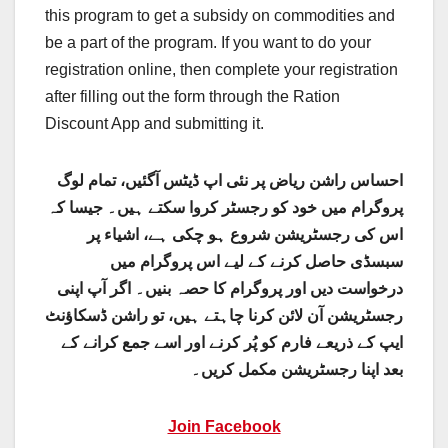
this program to get a subsidy on commodities and
be a part of the program. If you want to do your
registration online, then complete your registration
after filling out the form through the Ration
Discount App and submitting it.
احساس راشن ریاض پر نئی اپ ڈیٹس آگئیں، تمام لوگ
پروگرام میں خود کو رجسٹر کروا سکتے ہیں۔ جیسا کہ
اس کی رجسٹریشن شروع ہو چکی ہے، اشیاء پر
سبسڈی حاصل کرنے کے لیے اس پروگرام میں
درخواست دیں اور پروگرام کا حصہ بنیں۔ اگر آپ اپنی
رجسٹریشن آن لائن کرنا چاہتے ہیں، تو راشن ڈسکاؤنٹ
ایپ کے ذریعے فارم کو پُر کرنے اور اسے جمع کرانے کے
بعد اپنا رجسٹریشن مکمل کریں۔
Join Facebook