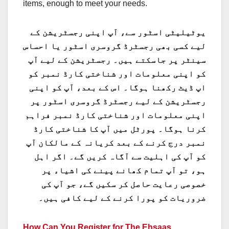
items, enough to meet your needs.
یوٹیلیٹی اسٹور سے، آپ اپنی رجسٹریشن کے
لیے کسی بھی رجسٹرڈ گروسری اسٹور یا احساس
سینٹر پر جاسکتے ہیں۔ رجسٹریشن کے لیے آپ
کو اپنی معلومات اور شناختی کارڈ نمبر کو
اپ ڈیٹ رکھنا ہوگا۔ اس کے بعد، آپ کو اپنی
رجسٹریشن کے لیے رجسٹرڈ گروسری اسٹور پر
اپنی معلومات اور شناختی کارڈ نمبر فراہم
کرنا ہوگا۔ پورٹل میں آپ کا شناختی کارڈ
نمبر درج کرنے کے بعد کریانہ کے مالکان آپ
کو آپ کی اہلیت سے آگاہ کریں گے۔ اگر اہل
ہو، تو آپ تمام کھانے پینے کی اشیاء پر
خصوصی رعایت حاصل کر سکیں گے، جو آپ کی
ضروریات کو پورا کرنے کے لیے کافی ہیں۔
How Can You Register for The Ehsaas