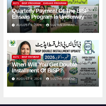
8171
BISP PROGRAM
EHSAAS PROGRAM
Quarterly Payment Of The BISP
Ehsaas Program Is Underway
AUGUST 9, 2026
SULTAN AHMAD
8171
BISP PAYMENT
When Will You Get Double
Installment Of BISP?
AUGUST 9, 2026
SULTAN AHMAD