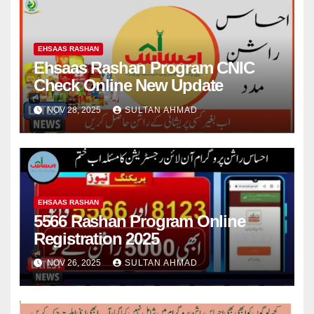
EHSAAS RASHAN
Ehsaas Rashan Program CNIC
Check Online New Update
NOV 28, 2025
SULTAN AHMAD
EHSAAS RASHAN
5566 Rashan Program Online
Registration 2025
NOV 26, 2025
SULTAN AHMAD