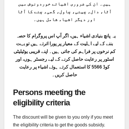
ہیں۔ ان کی ضروری اشیائے خوردونوش میں
آٹا، دال، چینی، چاول، گھی، چنے کا آٹا
اور دیگر اشیاء شامل ہیں۔
یہ پانچ بنیادی اشیاء ہیں، اگر آپ اس پروگرام کا حصہ
بننے کے لیے اہلیت کے معیار پر پورا اترتے ہیں تو بہت
کم نرخوں پر فراہم کی جاتی ہیں۔ اپنے قریبی یوٹیلیٹی
اسٹور پر رعایت حاصل کرنے کے لیے رجسٹر ہوں، اور
کوڈ 5566 کا استعمال کرتے ہوئے اشیاء پر رعایت
حاصل کریں۔
Persons meeting the
eligibility criteria
The discount will be given to you only if you meet
the eligibility criteria to get the goods subsidy.