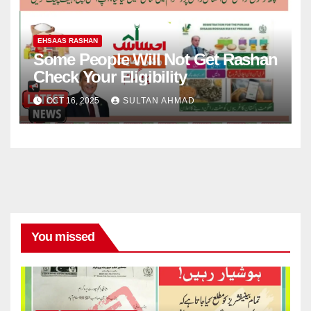
EHSAAS RASHAN
Some People Will Not Get Rashan
Check Your Eligibility
OCT 16, 2025
SULTAN AHMAD
You missed