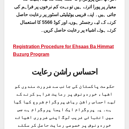
معیار پر پورا اترتے ہیں تو بہت کم نرخوں پر فراہم کی
جاتی ہیں۔ اپنے قریبی یوٹیلیٹی اسٹور پر رعایت حاصل
کرنے کے لیے رجسٹر ہوں، اور کوڈ 5566 کا استعمال
کرتے ہوئے اشیاء پر رعایت حاصل کریں۔
Registration Procedure for Ehsaas Ba Himmat
Buzurg Program
احساس راشن رعایت
حکومت پاکستان کی جانب سے ضرورت مندوں کو
اشیاء خوردونوش پر رعایت فراہم کرنے کے
لیے احساس راشن ریاض پروگرام شروع کیا گیا
ہے۔ یہ پروگرام ایک ایسا پروگرام ہے جس
میں انتہائی غریب لوگ اپنی ضروری اشیائے
خوردونوش پر خصوصی رعایت حاصل کر سکتے