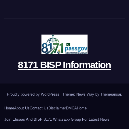
8171 BISP Information
Proudly powered by WordPress
|
Theme: News Way by
Themeansar
.
Home
About Us
Contact Us
Disclaimer
DMCA
Home
Join Ehsaas And BISP 8171 Whatsapp Group For Latest News