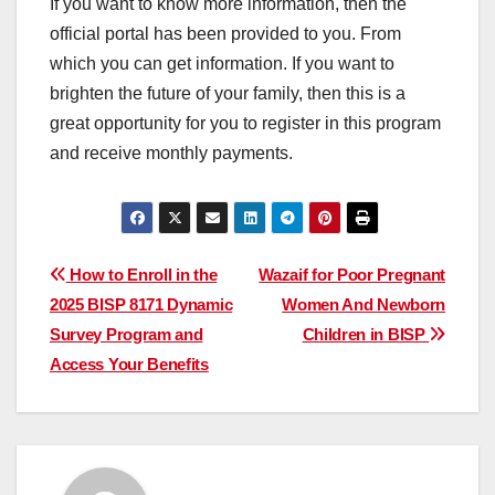
If you want to know more information, then the
official portal has been provided to you. From
which you can get information. If you want to
brighten the future of your family, then this is a
great opportunity for you to register in this program
and receive monthly payments.
Post
How to Enroll in the
Wazaif for Poor Pregnant
2025 BISP 8171 Dynamic
Women And Newborn
navigation
Survey Program and
Children in BISP
Access Your Benefits