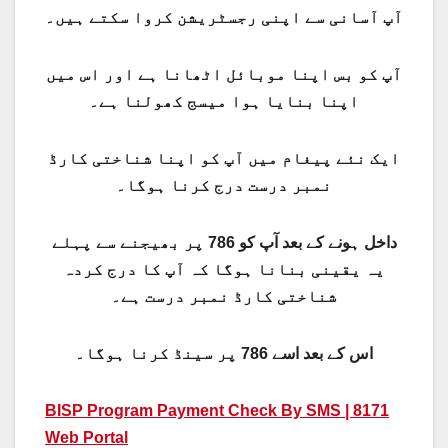
آپ آسانی سے اپنی رجسٹریشن کروا سکتے ہیں۔
آپ کو بس اپنا موبائل اٹھانا ہے اور اس میں
اپنا بنایا ہوا میسج کھولنا ہے۔
ایک نئے پیغام میں آپ کو اپنا شناختی کارڈ
نمبر درست درج کرنا ہوگا۔
داخل ہونے کے بعد آپ کو 786 پر بھیجنے سے پہلے
یہ یقینی بنانا ہوگا کہ آپ کا درج کردہ
شناختی کارڈ نمبر درست ہے۔
اس کے بعد اسے 786 پر سینڈ کرنا ہوگا۔
BISP Program Payment Check By SMS | 8171
Web Portal