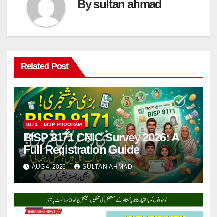
By
sultan ahmad
Related Post
8171
BISP PROGRAM
BISP 8171 CNIC Survey 2026: A
Full Registration Guide
AUG 4, 2026
SULTAN AHMAD