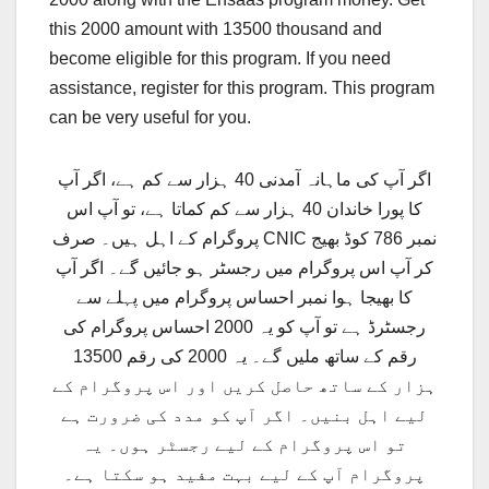
this 2000 amount with 13500 thousand and
become eligible for this program. If you need
assistance, register for this program. This program
can be very useful for you.
اگر آپ کی ماہانہ آمدنی 40 ہزار سے کم ہے، اگر آپ
کا پورا خاندان 40 ہزار سے کم کماتا ہے، تو آپ اس
پروگرام کے اہل ہیں۔ صرف CNIC نمبر 786 کوڈ بھیج
کر آپ اس پروگرام میں رجسٹر ہو جائیں گے۔ اگر آپ
کا بھیجا ہوا نمبر احساس پروگرام میں پہلے سے
رجسٹرڈ ہے تو آپ کو یہ 2000 احساس پروگرام کی
رقم کے ساتھ ملیں گے۔ یہ 2000 کی رقم 13500
ہزار کے ساتھ حاصل کریں اور اس پروگرام کے
لیے اہل بنیں۔ اگر آپ کو مدد کی ضرورت ہے
تو اس پروگرام کے لیے رجسٹر ہوں۔ یہ
پروگرام آپ کے لیے بہت مفید ہو سکتا ہے۔