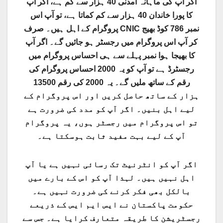
اگر آپ کی ماہانہ آمدنی 40 ہزار سے کم ہے، اگر آپ
کا پورا خاندان 40 ہزار سے کم کماتا ہے، تو آپ اس
پروگرام کے اہل ہیں۔ صرف CNIC نمبر 786 کوڈ بھیج
کر آپ اس پروگرام میں رجسٹر ہو جائیں گے۔ اگر آپ
کا بھیجا ہوا نمبر پہلے سے ہی احساس پروگرام میں
رجسٹرڈ ہے تو آپ کو یہ 2000 احساس پروگرام کی
رقم کے ساتھ ملیں گے۔ یہ 2000 کی رقم 13500
ہزار کے ساتھ حاصل کریں اور اس پروگرام کے
لیے اہل بنیں۔ اگر آپ کو مدد کی ضرورت ہے
تو اس پروگرام میں رجسٹر ہوں، یہ پروگرام
آپ کے لیے بہت مفید ثابت ہوسکتا ہے۔
اگر آپ کو انٹرنیٹ تک رسائی نہیں ہے یا آپ
اہل نہیں ہیں۔ لہذا آپ کو اس کے بارے میں
بالکل بھی فکر کرنے کی ضرورت نہیں ہے۔
حکومت پاکستان نے ایس ایم ایس کے ذریعے
رجسٹریشن کا طریقہ متعارف کرایا ہے۔ جس سے