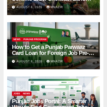
Distribution Begins
AUGUST 8, 2026
MNAZIR
NEWS
PUNJAB PROGRAM
How to Get a Punjab Parwaaz
Card Loan for Foreign Job Pre-
Departure Costs
AUGUST 8, 2026
MNAZIR
JOBS
NEWS
Punjab Jobs Portal: A Smarter