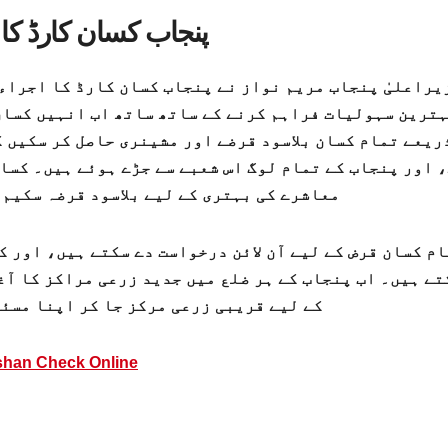
پنجاب کسان کارڈ کا 
یراعلیٰ پنجاب مریم نواز نے پنجاب کسان کارڈ کا اجراء
ترین سہولیات فراہم کرنے کے ساتھ ساتھ اب انہیں کسان
ریعے تمام کسان بلاسود قرضے اور مشینری حاصل کر سکیں 
 اور پنجاب کے تمام لوگ اس شعبے سے جڑے ہوئے ہیں۔ کسا
معاشرے کی بہتری کے لیے بلاسود قرضہ سکیم 
تے ہیں۔ اب پنجاب کے ہر ضلع میں جدید زرعی مراکز کا آغ
کے لیے قریبی زرعی مرکز جا کر اپنا مسئ
han Check Online