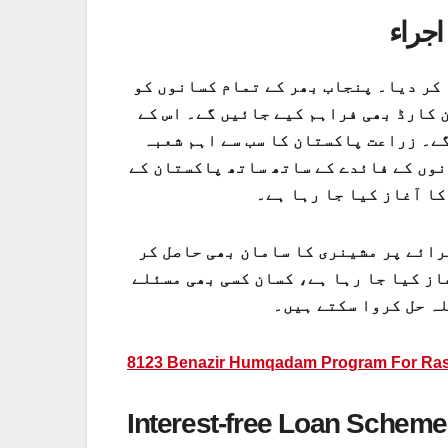
اجراء
 کر دیا۔ پنجاب بھر کے تمام کسانوں کو
 کارڈ بھی فراہم کیے جائیں گے۔ اس کے
گے۔ زراعت پاکستان کا سب سے اہم شعبہ
نوں کے فائدے کے ساتھ ساتھ پاکستان کے
کا آغاز کیا جا رہا ہے۔
تمام کسان قرض کے لیے آن لائن درخواست دے سکتے ہیں، اور کرائے پر مشینری کا سامان بھی حاصل کر
از کیا جا رہا ہے، کسان کسی بھی مسئلے
لہ حل کروا سکتے ہیں۔
8123 Benazir Humqadam Program For Ras
Interest-free Loan Scheme