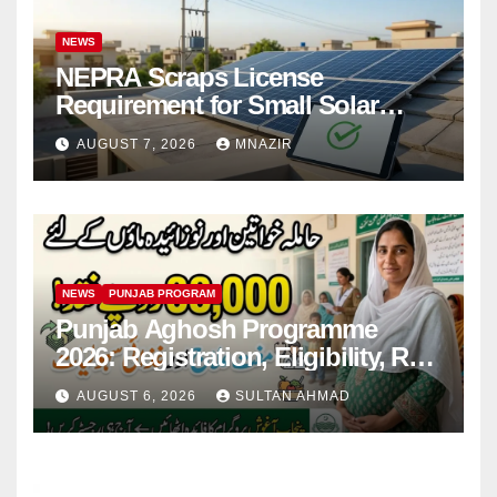
NEWS
NEPRA Scraps License
Requirement for Small Solar
Users – 2026 Update
AUGUST 7, 2026
MNAZIR
NEWS
PUNJAB PROGRAM
Punjab Aghosh Programme
2026: Registration, Eligibility, Rs
38,000 Financial Assistance &
AUGUST 6, 2026
SULTAN AHMAD
Complete Guide