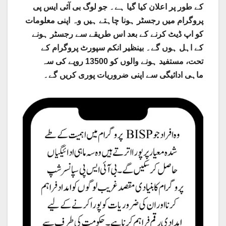
کے طور پر اعلان کیا گیا ہے۔ جو لوگ بی آئی ایس پی
پروگرام میں رجسٹر ہونا چاہتے ہیں وہ اپنی معلومات
کو اپ ڈیٹ کرنے کے بعد اس طریقے سے رجسٹر ہونے
کے اہل ہوں گے۔ بینظیر انکم سپورٹ پروگرام کے
تحت، مستفید ہونے والوں کو 13500 روپے کی سہ
ماہی ادائیگی سے اپنی ضروریات پوری کریں گے۔