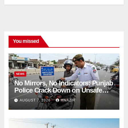
You missed
NEWS
No Mirrors, No Indicators: Punjab
Police Crack Down on Unsafe
Bikes
AUGUST 7, 2026
MNAZIR