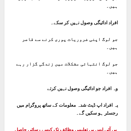
ہیں۔
افراد ادائیگی وصول نہیں کر سکے۔
جو لوگ اپنی ضروریات پوری کرنے سے قاصر
ہیں۔
جو لوگ انتہائی مشکلات میں زندگی گزار رہے
ہیں۔
وہ افراد جو ادائیگی وصول نہیں کرتے
یہ افراد اپ ڈیٹ شدہ معلومات کے ساتھ پروگرام میں
رجسٹر ہو سکیں گے۔
بی آئی ایس پی تعلیمی وظائف تک کیسے رسائی حاصل