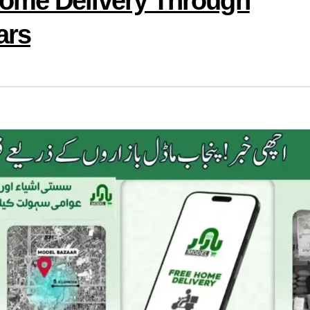
ome Delivery Through
ars