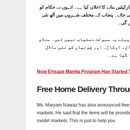
کیٹیں بنانے کا اعلان کیا ہے۔ انہوں نے حکام کو
 مارکیٹوں کی تعمیر 6 ماہ میں مکمل کی جائے۔ پنجاب کے مختلف شہروں میں آٹھ نئی
ں گی۔
 پہلے یہ سہولت دستیاب نہیں تھی۔ منڈی
ل، اوکاڑہ اور چونیاں کو نئی ماڈل
 گیا ہے۔
Now Ehsaas Mamta Program Has Started
Free Home Delivery Thro
Ms. Maryam Nawaz has also announced free ho
markets. He said that the items will be provide
model markets. This is just to help you