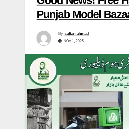
Good News! Free H
Punjab Model Baza
By
sultan ahmad
NOV 1, 2025