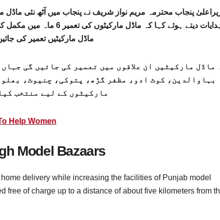
یراعلیٰ پنجاب محترمہ مریم نواز شریف نے پنجاب میں آٹھ نئی ماڈل مار
ہدایات دیتے ہوئے کہا کہ ماڈل
ماڈل مارکیٹیں تعمیر کی جائی
 ماڈل مارکیٹیں ان علاقوں میں تعمیر کی جائیں گی جہاں
بہاوالدین، کوٹ ادو، مظفر گڑھ، پتوکی، چنیوٹ، بھلوا
مارکیٹوں کے لیے منتخب کیا
 To Help Women
ugh Model Bazaars
me delivery while increasing the facilities of Punjab model
d free of charge up to a distance of about five kilometers from t