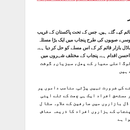
 میں تقریبا 36 پنجاب ماڈل بازار قائم کیے گئے ہیں. جس کے تحت پاکستان کے غریب
سرے صوبوں کی طرح پنجاب میں ایک بڑا مسئلہ
ڈل بازار قائم کر کے اس مسلے کو حل کر دیا ہے
 کا احسن اقدام ہے. پنجاب کے مختلف شہروں میں
تحت لوگ اعلی معیار کے پھل، سبزیاں، گوشت
ے کی ضرورت نہیں پڑتی. مناسب داموں پر
 مستحق افراد ایک ہی چھت کے تلے اپنی
ل بازاروں میں صارفین کے علاوہ سٹا ل
پنجاب کے ہزاروں افراد کا ذریعہ معاش