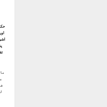
اور
اش.
پن
ماڈ
بہ
ضر
لگ