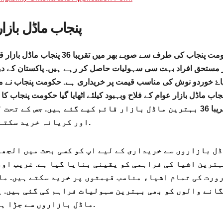
پنجاب ماڈل بازار
حکومت پنجاب کی طرف سے صوبے بھر
 مستحق افراد بہت سی سہولیات حاصل کر رہے ہیں. پاکستان کے دو
یاۓ خوردو نوش کی مناسب قیمت پر خریداری ہے. حکومت پنجاب نے ما
جاب ماڈل بازار عوام کے فلاح وبہبود کیلئے اٹھایا گیا حکومت پنجاب
تقریبا 36 بہترین ماڈل بازار قائم کیے گئے ہیں. جس کے 
اور کریانہ خرید سکتے ہیں.
ل بازاروں سے خریداری کے لیے اپ کو کسی بحث میں الجھن
ترین اشیا کی فراہمی کو یقینی بنایا گیا ہے. غریب اور
ورت کی تمام اشیاء مناسب قیمتوں پر خرید سکتے ہیں. ماڈ
انے والوں کو بھی بہترین سہولیات فراہم کی گئی ہیں. 
ماڈل بازاروں سے جڑا ہوا ہے.