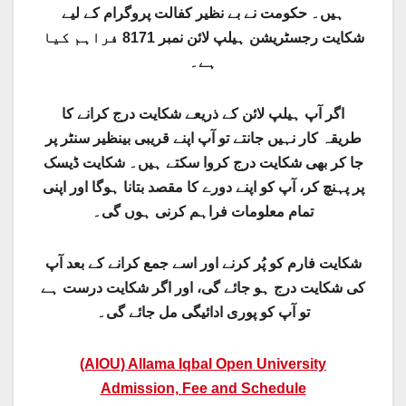
ہیں۔ حکومت نے بے نظیر کفالت پروگرام کے لیے
شکایت رجسٹریشن ہیلپ لائن نمبر 8171 فراہم کیا
ہے۔
اگر آپ ہیلپ لائن کے ذریعے شکایت درج کرانے کا
طریقہ کار نہیں جانتے تو آپ اپنے قریبی بینظیر سنٹر پر
جا کر بھی شکایت درج کروا سکتے ہیں۔ شکایت ڈیسک
پر پہنچ کر، آپ کو اپنے دورے کا مقصد بتانا ہوگا اور اپنی
تمام معلومات فراہم کرنی ہوں گی۔
شکایت فارم کو پُر کرنے اور اسے جمع کرانے کے بعد آپ
کی شکایت درج ہو جائے گی، اور اگر شکایت درست ہے
تو آپ کو پوری ادائیگی مل جائے گی۔
(AIOU) Allama Iqbal Open University
Admission, Fee and Schedule