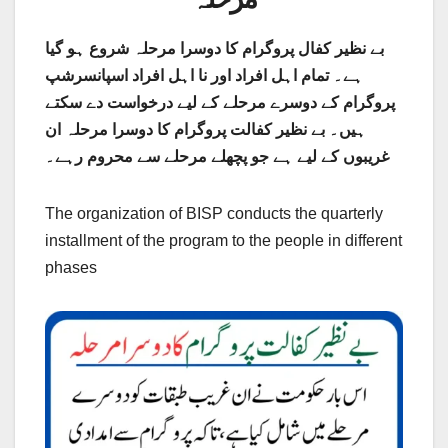
بے نظیر کفال پروگرام کا دوسرا مرحلہ شروع ہو گیا
ہے۔ تمام اہل افراد اور نا اہل افراد اسپانسرشپ
پروگرام کے دوسرے مرحلے کے لیے درخواست دے سکتے
ہیں۔ بے نظیر کفالت پروگرام کا دوسرا مرحلہ ان
غریبوں کے لیے ہے جو پچھلے مرحلے سے محروم رہے۔
The organization of BISP conducts the quarterly
installment of the program to the people in different
phases