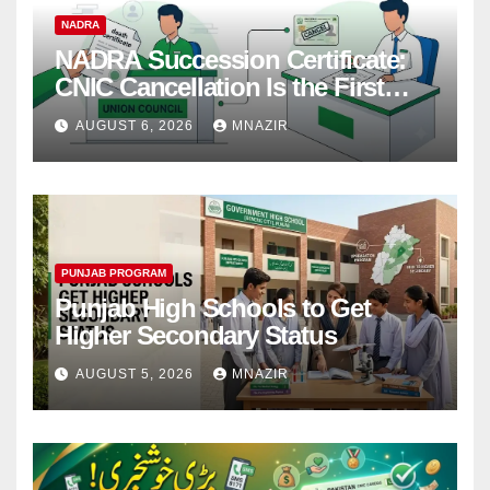
NADRA
NADRA Succession Certificate:
CNIC Cancellation Is the First
Step
AUGUST 6, 2026
MNAZIR
PUNJAB PROGRAM
Punjab High Schools to Get
Higher Secondary Status
AUGUST 5, 2026
MNAZIR