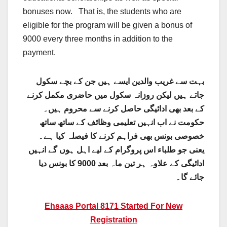
bonuses now. That is, the students who are
eligible for the program will be given a bonus of
9000 every three months in addition to the
payment.
بہت سے غریب والدین ایسے ہیں جن کے بچے سکول
جاتے ہیں لیکن روزانہ سکول میں حاضری مکمل کرنے
کے بعد بھی ادائیگی حاصل کرنے سے محروم ہیں۔
حکومت نے اب انہیں تعلیمی وظائف کے ساتھ ساتھ
خصوصی بونس بھی فراہم کرنے کا فیصلہ کیا ہے۔
یعنی جو طلباء اس پروگرام کے لیے اہل ہوں گے انہیں
ادائیگی کے علاوہ ہر تین ماہ بعد 9000 کا بونس دیا
جائے گا۔
Ehsaas Portal 8171 Started For New
Registration