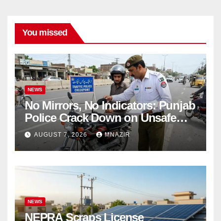
You missed
NEWS
No Mirrors, No Indicators: Punjab
Police Crack Down on Unsafe
Bikes
AUGUST 7, 2026
MNAZIR
NEWS
NEPRA Scraps License