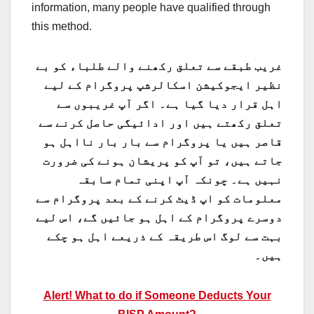
information, many people have qualified through
this method.
غریب طبقے سے تعلق رکھنے والے طلباء کو بے
نظیر ایجوکیشن اسکالرشپ پروگرام کے لیے
اہل قرار دیا گیا ہے۔ اگر آپ غریبوں سے
تعلق رکھتے ہیں اور ادائیگی حاصل کرنے سے
قاصر ہیں یا پروگرام سے بار بار نااہل ہو
جاتے ہیں، تو آپ کو پریشان ہونے کی ضرورت
نہیں ہے۔ چونکہ آپ اپنی تمام سابقہ ​​
معلومات کو اپ ڈیٹ کرنے کے بعد پروگرام سے
دوسرے پروگرام کے اہل ہو جائیں گے، اس لیے
بہت سے لوگ اس طریقہ کے ذریعے اہل ہو چکے
ہیں۔
Alert! What to do if Someone Deducts Your