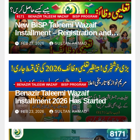
8171
BENAZIR TALEEMI WAZAIF
BISP PROGRAM
New BISP Taleemi Wazaif
Installment – Registration and
Payment Guide
FEB 27, 2026
SULTAN AHMAD
BENAZIR TALEEMI WAZAIF
BISP PROGRAM
Benazir Taleemi Wazaif
Installment 2026 Has Started
FEB 23, 2026
SULTAN AHMAD