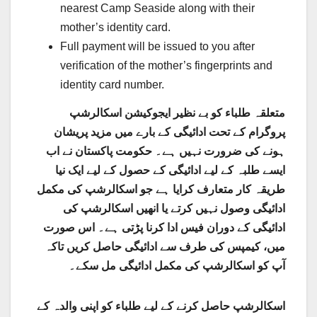
nearest Camp Seaside along with their
mother’s identity card.
Full payment will be issued to you after
verification of the mother’s fingerprints and
identity card number.
متعلقہ طلباء کو بے نظیر ایجوکیشن اسکالرشپ
پروگرام کے تحت ادائیگی کے بارے میں مزید پریشان
ہونے کی ضرورت نہیں ہے۔ حکومت پاکستان نے اب
ایسے طلبہ کے لیے ادائیگی کے حصول کے لیے ایک نیا
طریقہ کار متعارف کرایا ہے جو اسکالرشپ کی مکمل
ادائیگی وصول نہیں کرتے یا انھیں اسکالرشپ کی
ادائیگی کے دوران فیس ادا کرنا پڑتی ہے۔ اس صورت
میں، کیمپس کی طرف سے ادائیگی حاصل کریں تاکہ
آپ کو اسکالرشپ کی مکمل ادائیگی مل سکے۔
اسکالرشپ حاصل کرنے کے لیے طلباء کو اپنی والدہ کے