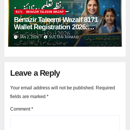
8171
BENAZIR TALEEMI WAZAIF
Benazir Taleemi Wazaif 8171
Wallet Registration 2026:
Complete Guide Eligibility
JAN 2, 2026
SULTAN AHMAD
Payments & Objectives
Leave a Reply
Your email address will not be published.
Required
fields are marked
*
Comment
*