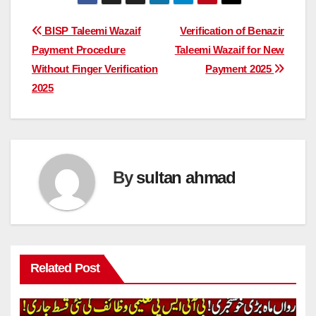
Post
BISP Taleemi Wazaif
Verification of Benazir
Payment Procedure
Taleemi Wazaif for New
navigation
Without Finger Verification
Payment 2025
2025
By
sultan ahmad
Related Post