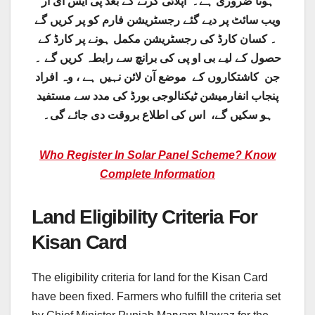
ہونا ضروری ہے۔ اپلائی کرنے کے بعد پی ایس ای ار
ویب سائٹ پر دیے گئے رجسٹریشن فارم کو پر کریں گے
۔ کسان کارڈ کی رجسٹریشن مکمل ہونے پر کارڈ کے
حصول کے لیے بی او پی کی برانچ سے رابطہ کریں گے ۔
جن کاشتکاروں کے موضع آن لائن نہیں ہے ، وہ افراد
پنجاب انفارمیشن ٹیکنالوجی بورڈ کی مدد سے مستفید
ہو سکیں گے، اس کی اطلاع بروقت دی جائے گی۔
Who Register In Solar Panel Scheme? Know
Complete Information
Land Eligibility Criteria For
Kisan Card
The eligibility criteria for land for the Kisan Card
have been fixed. Farmers who fulfill the criteria set