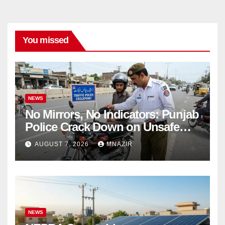
You missed
NEWS
No Mirrors, No Indicators: Punjab
Police Crack Down on Unsafe
Bikes
AUGUST 7, 2026
MNAZIR
NEWS