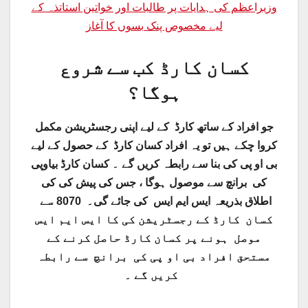
وزیراعظم کی ہدایات پر طالبات اور خواتین استاتذہ کے
لیے مخصوص پنک بسوں کا آغاز
کسان کارڈ کب سے شروع
ہوگا؟
جو افراد کے ساتھ کارڈ کے لیے اپنی رجسٹریشن مکمل
کروا چکے ہیں تو یہ افراد کسان کارڈ کے حصول کے لیے
بی او پی کی بنا سے رابطہ کریں گے ۔ کسان کارڈ بیاوپی
کی برانچ سے موصول ہوگا ، جس کی پیش کی کی
اطلاق بذریعہ ایس ایم ایس کی جائے گی۔ 8070 سے
کسان کارڈ کے رجسٹریشن کی کا ایس ایم ایس
موصل ہونے پر کسان کارڈ حاصل کرنے کے
مستحق افراد بی او پی کی برانچ سے رابطہ
کریں گے ۔