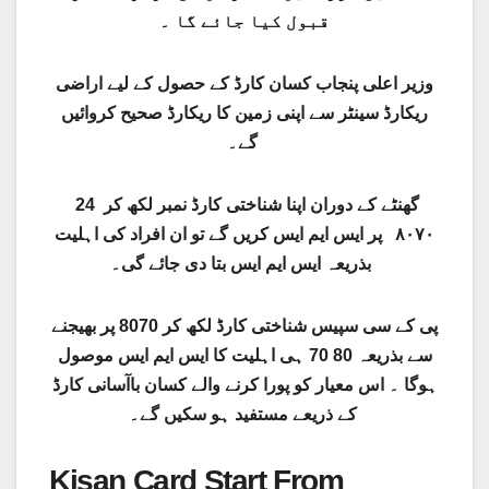
قبول کیا جائے گا ۔
وزیر اعلی پنجاب کسان کارڈ کے حصول کے لیے اراضی
ریکارڈ سینٹر سے اپنی زمین کا ریکارڈ صحیح کروائیں
گے۔
24 گھنٹے کے دوران اپنا شناختی کارڈ نمبر لکھ کر
۸۰۷۰ پر ایس ایم ایس کریں گے تو ان افراد کی اہلیت
بذریعہ ایس ایم ایس بتا دی جائے گی۔
پی کے سی سپیس شناختی کارڈ لکھ کر 8070 پر بھیجنے
سے بذریعہ 80 70 ہی اہلیت کا ایس ایم ایس موصول
ہوگا ۔ اس معیار کو پورا کرنے والے کسان باآسانی کارڈ
کے ذریعے مستفید ہو سکیں گے۔
Kisan Card Start From