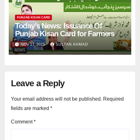
PUNJAB KISAN CARD
Today’s News: Issuance Of
Punjab Kisan Card for Farmers
NOV 17, 2025
SULTAN AHMAD
Leave a Reply
Your email address will not be published.
Required
fields are marked
*
Comment
*