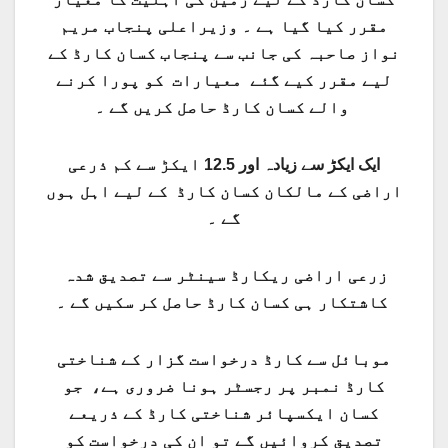
مقرر کیا گیا ہے ۔ وزیراعلی پنجاب مریم
نواز صاحبہ کی جانب سے پنجاب کسان کارڈ کے
لیے مقرر کیے گئے معیارات کو پورا کرنے
والے کسان کارڈ حاصل کریں گے ۔
ایک ایکڑ سے زیادہ اور 12.5 ایکڑ سے کم ذرعی
اراضی کے مالکان کسان کارڈ کے لیے اہل ہوں
گے ۔
زرعی اراضی ریکارڈ سینٹر سے تصدیق شدہ
کاشتکار ہی کسان کارڈ حاصل کر سکیں گے ۔
موبائل سے کارڈ درخواست گزار کے شناختی
کارڈ نمبر پر رجسٹر ہونا ضروری ہے، جو
کسان ایکسپائر شناختی کارڈ کے ذریعے
تصدیق کروائیں گے تو ان کی درخواست کو