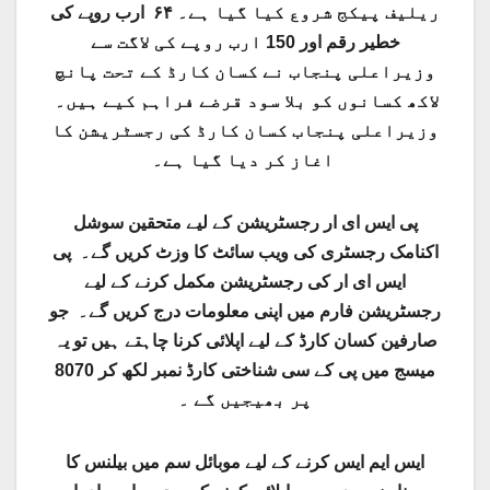
ریلیف پیکج شروع کیا گیا ہے۔ ۶۴ ارب روپے کی
خطیر رقم اور 150 ارب روپے کی لاگت سے
وزیراعلی پنجاب نے کسان کارڈ کے تحت پانچ
لاکھ کسانوں کو بلا سود قرضے فراہم کیے ہیں۔
وزیراعلی پنجاب کسان کارڈ کی رجسٹریشن کا
اغاز کر دیا گیا ہے۔
پی ایس ای ار رجسٹریشن کے لیے متحقین سوشل
اکنامک رجسٹری کی ویب سائٹ کا وزٹ کریں گے۔ پی
ایس ای ار کی رجسٹریشن مکمل کرنے کے لیے
رجسٹریشن فارم میں اپنی معلومات درج کریں گے۔ جو
صارفین کسان کارڈ کے لیے اپلائی کرنا چاہتے ہیں تو یہ
میسج میں پی کے سی شناختی کارڈ نمبر لکھ کر 8070
پر بھیجیں گے ۔
ایس ایم ایس کرنے کے لیے موبائل سم میں بیلنس کا