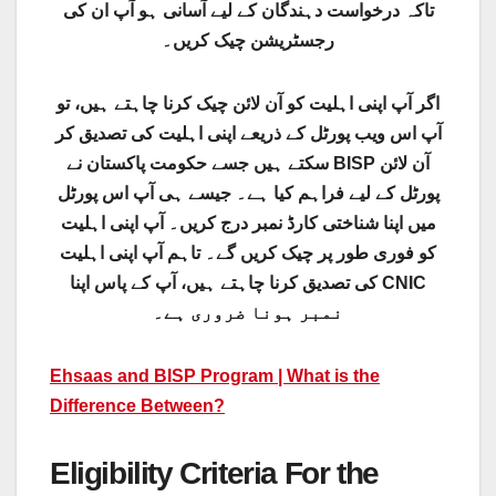
تاکہ درخواست دہندگان کے لیے آسانی ہو آپ ان کی
رجسٹریشن چیک کریں۔
اگر آپ اپنی اہلیت کو آن لائن چیک کرنا چاہتے ہیں، تو
آپ اس ویب پورٹل کے ذریعے اپنی اہلیت کی تصدیق کر
سکتے ہیں جسے حکومت پاکستان نے BISP آن لائن
پورٹل کے لیے فراہم کیا ہے۔ جیسے ہی آپ اس پورٹل
میں اپنا شناختی کارڈ نمبر درج کریں۔ آپ اپنی اہلیت
کو فوری طور پر چیک کریں گے۔ تاہم آپ اپنی اہلیت
کی تصدیق کرنا چاہتے ہیں، آپ کے پاس اپنا CNIC
نمبر ہونا ضروری ہے۔
Ehsaas and BISP Program | What is the
Difference Between?
Eligibility Criteria For the