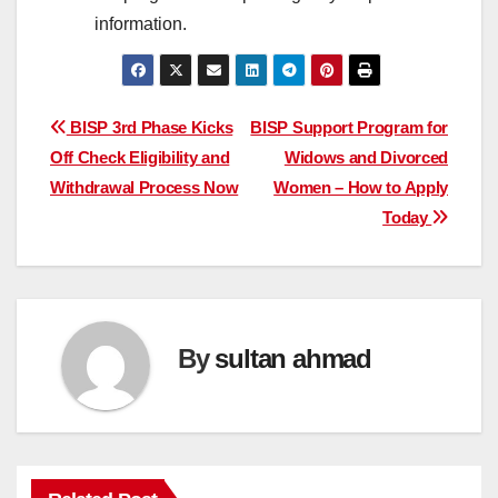
information.
Post
BISP 3rd Phase Kicks
BISP Support Program for
Off Check Eligibility and
Widows and Divorced
navigation
Withdrawal Process Now
Women – How to Apply
Today
By
sultan ahmad