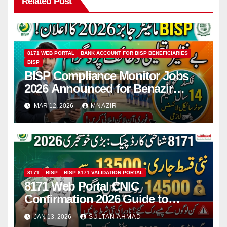
Related Post
8171 WEB PORTAL
BANK ACCOUNT FOR BISP BENEFICIARIES
BISP
BISP Compliance Monitor Jobs
2026 Announced for Benazir
Taleemi Wazaif Program in
MAR 12, 2026
MNAZIR
Pakistan
8171
BISP
BISP 8171 VALIDATION PORTAL
8171 Web Portal CNIC
Confirmation 2026 Guide to
Check BISP & Ehsaas Payments
JAN 13, 2026
SULTAN AHMAD
Online and via SMS