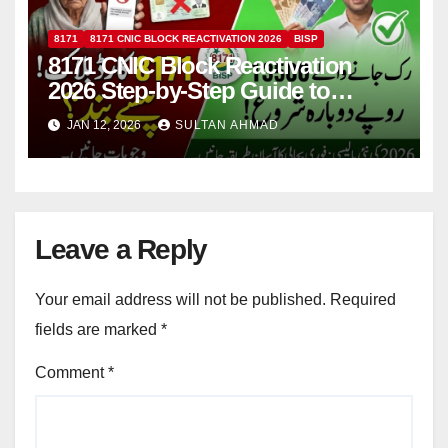
8171
8171 CNIC BLOCK REACTIVATION 2026
BISP
8171 CNIC Block Reactivation
2026 Step-by-Step Guide to
Restore BISP Rs. 13,500 Qist
JAN 12, 2026
SULTAN AHMAD
Quickly
Leave a Reply
Your email address will not be published.
Required
fields are marked
*
Comment
*