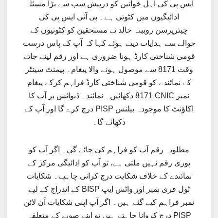
ایس پی کی اہل خواتین کو درپیش سب سے بڑا مسئلہ
ادائیگیوں میں کٹوتی ہے۔ بی آئی ایس پی کی
چیئرپرسن روبینہ خالد نے مستحقین کو کٹوتیوں کے
حوالے سے ہدایات دیتے ہوئے کہا کہ آپ کے پاس درست
قومی شناختی کارڈ ہونا ضروری ہے اور رقم لینے جاتے
وقت 8171 سے موصول ہونے والا پیغام۔ پیمنٹ سینٹر
کے نمائندے کو قومی شناختی کارڈ فراہم کرکے پیغام
8171 دکھائیں۔ نمائندہ ڈیوائس پر آپ کا CNIC نمبر
درج کرے گا اور آپ کے PISP اکاؤنٹ کا موجودہ بیلنس
دکھائے گا۔
مطلوبہ رقم آپ کو فراہم کی جائے گی۔ اگر آپ کو
پوری رقم نہیں ملتی ہے، تو آپ کو ادائیگی مرکز کے
نمائندے کے خلاف شکایت درج کرانی چاہیے۔ شکایات
کے اندراج کے لیے BISP ٹول فری نمبر اور واٹس ایپ
نمبر فراہم کیے گئے ہیں۔ اگر آپ اپنی شکایات آن لائن
درج کروانا چاہتے ہیں تو اپنے صوبے کے متعلقہ PISP