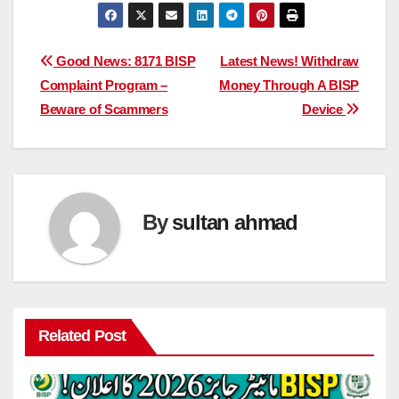
Post
Good News: 8171 BISP
Latest News! Withdraw
Complaint Program –
Money Through A BISP
navigation
Beware of Scammers
Device
By
sultan ahmad
Related Post