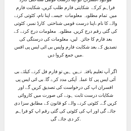
فراہم کرکے شکایتی فارم طلب کریں. شکایت فارم
میں تمام مطلوبہ معلومات جیسے اپنا نام، کٹوتی کرنے
والے کا نام ،اپنا درست قومی شناختی کارڈ نمبر، کٹوتی
کی گئی رقم درج کریں. مطلوبہ معلومات درج کرنے کے
بعد فارم کا جائزہ لیں، معلومات کی درستگی کی
تصدیق کے بعد شکایت فارم واپس بی ائی ایس پی افس
میں جمع کروا دیں.
اگر آپ تعلیم یافتہ نہیں ہیں تو فارم فل کرنے کیلئے بی
آئی ایس پی کا عملہ آپکی مدد کرے گا. بی ائی ایس پی
افسران اپ کی درخواست کی تصدیق کریں گے اور
شکایات درست ثابت ہونے کی صورت میں کاروائی
کریں گے. کٹوتی کرنے والے کو قانون کے مطابق سزا دی
جائے گی اور اپ کی کٹوتی کی گئی رقم اپ کو فراہم
کر دی جائے گی.