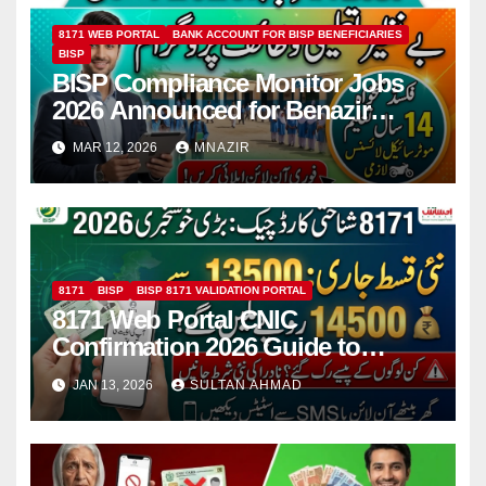
8171 WEB PORTAL
BANK ACCOUNT FOR BISP BENEFICIARIES
BISP
BISP Compliance Monitor Jobs
2026 Announced for Benazir
Taleemi Wazaif Program in
MAR 12, 2026
MNAZIR
Pakistan
8171
BISP
BISP 8171 VALIDATION PORTAL
8171 Web Portal CNIC
Confirmation 2026 Guide to
Check BISP & Ehsaas Payments
JAN 13, 2026
SULTAN AHMAD
Online and via SMS